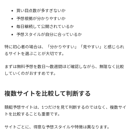
買い目点数が多すぎないか
予想根拠が分かりやすいか
毎日継続して公開されているか
予想スタイルが自分に合っているか
特に初心者の場合は、「分かりやすい」「見やすい」と感じられ
るサイトを選ぶことが大切です。
まずは無料予想を数日〜数週間ほど確認しながら、無理なく比較
していくのがおすすめです。
複数サイトを比較して判断する
競艇予想サイトは、1つだけを見て判断するのではなく、複数サイ
トを比較することも重要です。
サイトごとに、得意な予想スタイルや特徴は異なります。