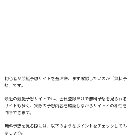
特に初心者の場合は、“いきなり有料プランを利用する”のではな
く、まずはサイトの特徴をしっかり確認しながら選ぶことが重要
です。
ここでは、初心者が競艇予想サイトを選ぶ際に意識したいポイン
トを紹介します。
まずは無料予想で相性を確認する
初心者が競艇予想サイトを選ぶ際、まず確認したいのが「無料予
想」です。
最近の競艇予想サイトでは、会員登録だけで無料予想を見られる
サイトも多く、実際の予想内容を確認しながらサイトとの相性を
判断できます。
無料予想を見る際には、以下のようなポイントをチェックしてみ
ましょう。