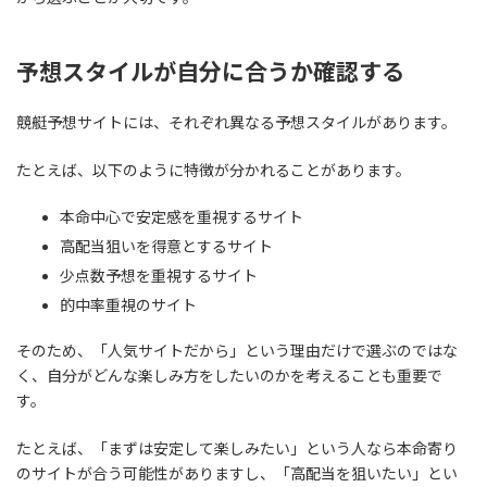
予想スタイルが自分に合うか確認する
競艇予想サイトには、それぞれ異なる予想スタイルがあります。
たとえば、以下のように特徴が分かれることがあります。
本命中心で安定感を重視するサイト
高配当狙いを得意とするサイト
少点数予想を重視するサイト
的中率重視のサイト
そのため、「人気サイトだから」という理由だけで選ぶのではな
く、自分がどんな楽しみ方をしたいのかを考えることも重要で
す。
たとえば、「まずは安定して楽しみたい」という人なら本命寄り
のサイトが合う可能性がありますし、「高配当を狙いたい」とい